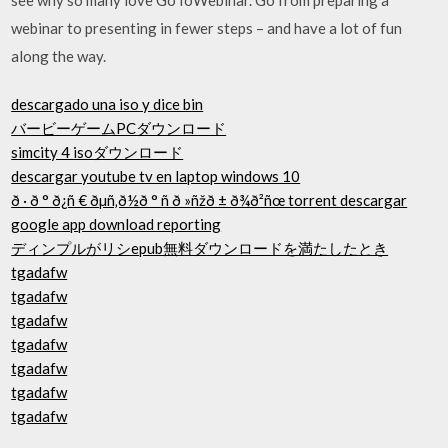
webinar to presenting in fewer steps – and have a lot of fun
along the way.
descargado una iso y dice bin
バービーゲームPCダウンロード
simcity 4 isoダウンロード
descargar youtube tv en laptop windows 10
ð · ð ° ð¿ñ € ðµñ‚ð½ð ° ñ ð »ñžð ± ð¾ð²ñœ torrent descargar
google app download reporting
ディンプルがリシepub無料ダウンロードを満たしたとき
tgadafw
tgadafw
tgadafw
tgadafw
tgadafw
tgadafw
tgadafw