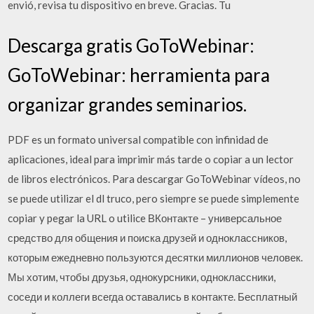
envió, revisa tu dispositivo en breve. Gracias. Tu
Descarga gratis GoToWebinar:
GoToWebinar: herramienta para
organizar grandes seminarios.
PDF es un formato universal compatible con infinidad de
aplicaciones, ideal para imprimir más tarde o copiar a un lector
de libros electrónicos. Para descargar GoToWebinar vídeos, no
se puede utilizar el dl truco, pero siempre se puede simplemente
copiar y pegar la URL o utilice ВКонтакте – универсальное
средство для общения и поиска друзей и одноклассников,
которым ежедневно пользуются десятки миллионов человек.
Мы хотим, чтобы друзья, однокурсники, одноклассники,
соседи и коллеги всегда оставались в контакте. Бесплатный