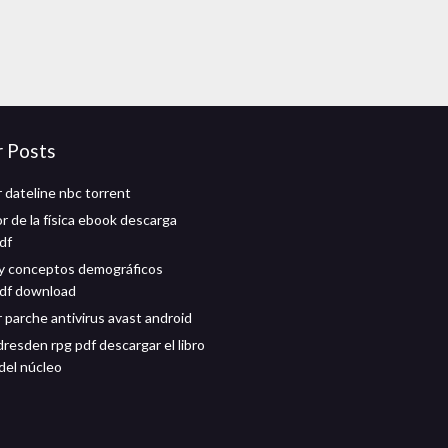
r Posts
 dateline nbc torrent
r de la física ebook descarga
df
y conceptos demográficos
pdf download
 parche antivirus avast android
dresden rpg pdf descargar el libro
del núcleo