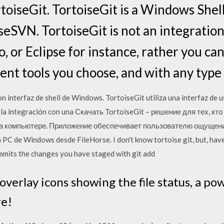
toiseGit. TortoiseGit is a Windows Shell
eSVN. TortoiseGit is not an integration 
o, or Eclipse for instance, rather you can
t tools you choose, and with any type o
on interfaz de shell de Windows. TortoiseGit utiliza una interfaz de 
la integración con una Скачать TortoiseGit – решение для тех, кто
 компьютере. Приложение обеспечивает пользователю ощущение
C de Windows desde FileHorse. I don't know tortoise git, but, have
mmits the changes you have staged with git add
overlay icons showing the file status, a p
re!