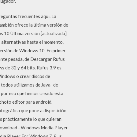
ijugador.
reguntas frecuentes aquí. La
también ofrece la última versión de
s 10 Última versión [actualizada]
s alternativas hasta el momento.
 versión de Windows 10. En primer
tante pesada, de Descargar Rufus
s de 32 y 64 bits. Rufus 3.9 es
Windows o crear discos de
 todos utilizamos de Java , de
Es por eso que hemos creado esta
 photo editor para android.
otográfica que pone a disposición
as prácticamente lo que quieran
 download - Windows Media Player
a Player For Windows 7, 8, is