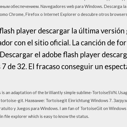
ным обеспечением. Navegadores web para Windows. Descarga la úl
mo Chrome, Firefox o Internet Explorer o descubre otros browsers
flash player descargar la última versión
dor con el sitio oficial. La canción de fo
Descargar el adobe flash player descarg
 7 de 32. El fracaso conseguir un espec
 is an adaptation of the brilliantly simple sublime-TortoiseSVN. Usag
 tortoise-git. Название: Tortoisegit Einrichtung Windows 7. Загру
atuito y Juegos para Windows. I am fan of TortoiseGit on Windows as 
 in file explorer which is easy to know the status.