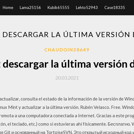
Home
Lama25156
Kubik65555
Lehto52943
Case18335
T DESCARGAR LA ÚLTIMA VERSIÓN
CHAUDOIN38649
t descargar la última versión
20.03.2021
tualizar, consulta el estado de la información de la versión de Win
ux Mint y actualizar a la última versión. Rubén Velasco. Free. Wi
remota a una computadora conectada a Internet. Gracias a este prog
tón, el teclado, etc.) como si estuvieras ahí físicamente. Бесплатно.
 Git и основанный на TortoiseSVN. Это открытый исходный код