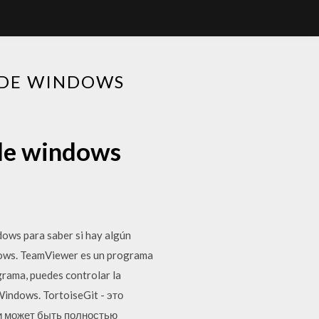
 DE WINDOWS
 de windows
dows para saber si hay algún
ndows. TeamViewer es un programa
rama, puedes controlar la
 Windows. TortoiseGit - это
 и может быть полностью