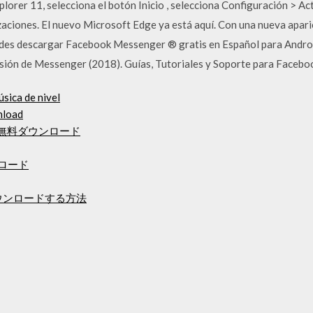
xplorer 11, selecciona el botón Inicio , selecciona Configuración > 
izaciones. El nuevo Microsoft Edge ya está aquí. Con una nueva apari
des descargar Facebook Messenger ® gratis en Español para Andro
versión de Messenger (2018). Guías, Tutoriales y Soporte para Faceb
sica de nivel
nload
kg.zip無料ダウンロード
ウンロード
ウンロードする方法