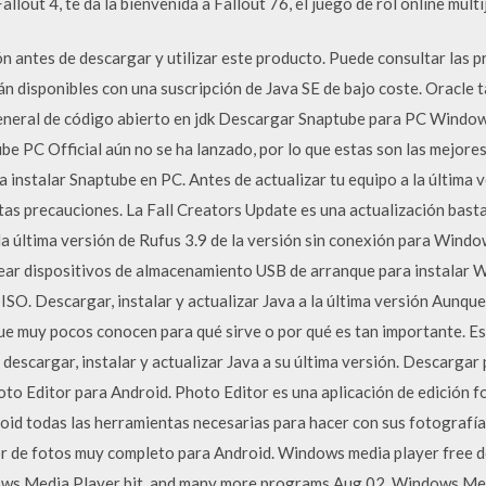
lout 4, te da la bienvenida a Fallout 76, el juego de rol online mult
n antes de descargar y utilizar este producto. Puede consultar las p
tán disponibles con una suscripción de Java SE de bajo coste. Oracle 
eneral de código abierto en jdk Descargar Snaptube para PC Window
e PC Official aún no se ha lanzado, por lo que estas son las mejore
 instalar Snaptube en PC. Antes de actualizar tu equipo a la última
tas precauciones. La Fall Creators Update es una actualización bas
a última versión de Rufus 3.9 de la versión sin conexión para Window
rear dispositivos de almacenamiento USB de arranque para instalar 
ISO. Descargar, instalar y actualizar Java a la última versión Aunque
 que muy pocos conocen para qué sirve o por qué es tan importante. 
 descargar, instalar y actualizar Java a su última versión. Descargar
oto Editor para Android. Photo Editor es una aplicación de edición f
roid todas las herramientas necesarias para hacer con sus fotografí
tor de fotos muy completo para Android. Windows media player free
ws Media Player bit, and many more programs Aug 02, Windows Medi