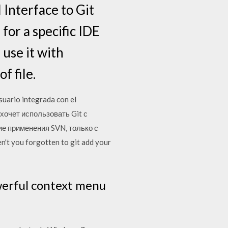
 Interface to Git
for a specific IDE
 use it with
f file.
usuario integrada con el
 хочет использовать Git с
 применения SVN, только с
n't you forgotten to git add your
owerful context menu