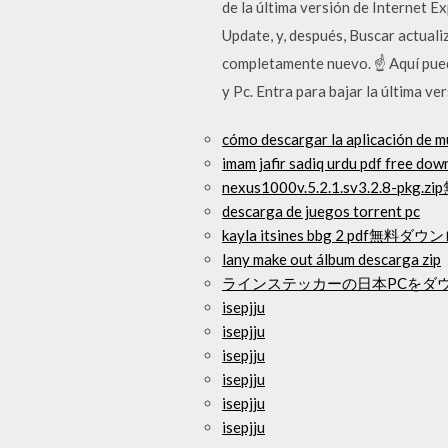
de la última versión de Internet E
Update, y, después, Buscar actual
completamente nuevo. ☝ Aquí pue
y Pc. Entra para bajar la última 
cómo descargar la aplicación de mú
imam jafir sadiq urdu pdf free dow
nexus1000v.5.2.1.sv3.2.8-p
descarga de juegos torrent pc
kayla itsines bbg 2 pdf無料ダ
lany make out álbum descarga zip
ラインステッカーの日本PCをダ
isepjju
isepjju
isepjju
isepjju
isepjju
isepjju