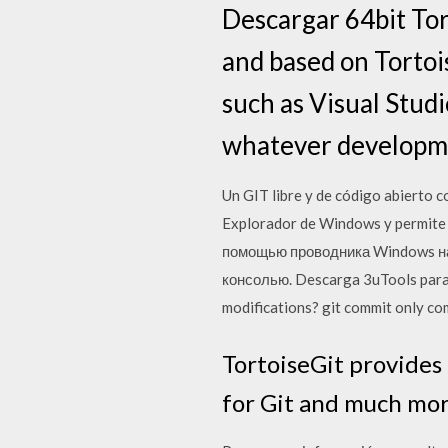
Descargar 64bit Tor
and based on Tortois
such as Visual Studi
whatever developmen
Un GIT libre y de código abierto c
Explorador de Windows y permite 
помощью проводника Windows на
консолью. Descarga 3uTools para P
modifications? git commit only co
TortoiseGit provides 
for Git and much mo