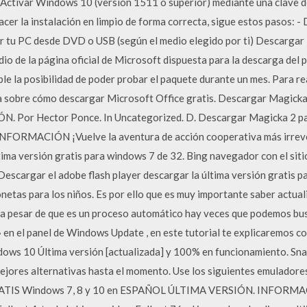
 Activar Windows 10 (versión 1511 o superior) mediante una clave 
er la instalación en limpio de forma correcta, sigue estos pasos: -
ar tu PC desde DVD o USB (según el medio elegido por ti) Descargar M
dio de la página oficial de Microsoft dispuesta para la descarga del 
ble la posibilidad de poder probar el paquete durante un mes. Para re
uía sobre cómo descargar Microsoft Office gratis. Descargar Magic
 Por Hector Ponce. In Uncategorized. D. Descargar Magicka 2 p
ORMACIÓN ¡Vuelve la aventura de acción cooperativa más irreve
tima versión gratis para windows 7 de 32. Bing navegador con el sitio
 Descargar el adobe flash player descargar la última versión gratis p
netas para los niños. Es por ello que es muy importante saber actual
 pesar de que es un proceso automático hay veces que podemos bus
 en el panel de Windows Update , en este tutorial te explicaremos co
ws 10 Última versión [actualizada] y 100% en funcionamiento. Snap
mejores alternativas hasta el momento. Use los siguientes emuladore
GRATIS Windows 7, 8 y 10 en ESPAÑOL ÚLTIMA VERSIÓN. INFORMAC