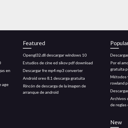
Featured
Popula
Opengl32.dll descargar windows 10
Descargar
0
Estudios de cine ed sikov pdf download
Por el amo
gratuita p
gas en
Descargar fre mp4 mp3 converter
Métodos 
Android oreo 8.1 descarga gratuita
rowland 
e age
Rincón de descarga de la imagen de
Descargar
arranque de android
Archivos 
de reglas 
New