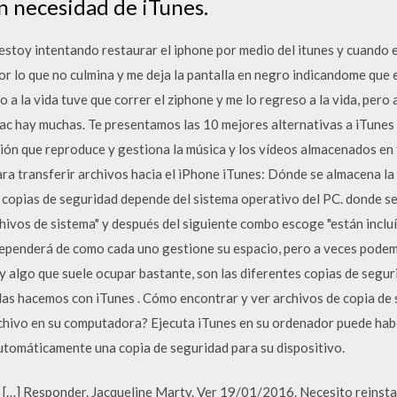
in necesidad de iTunes.
stoy intentando restaurar el iphone por medio del itunes y cuando e
or lo que no culmina y me deja la pantalla en negro indicandome que
 a la vida tuve que correr el ziphone y me lo regreso a la vida, pero
ac hay muchas. Te presentamos las 10 mejores alternativas a iTunes 
ción que reproduce y gestiona la música y los vídeos almacenados en
ra transferir archivos hacia el iPhone iTunes: Dónde se almacena la
s copias de seguridad depende del sistema operativo del PC. donde se
hivos de sistema" y después del siguiente combo escoge "están incluí
ependerá de como cada uno gestione su espacio, pero a veces podemo
ay algo que suele ocupar bastante, son las diferentes copias de segu
, las hacemos con iTunes . Cómo encontrar y ver archivos de copia d
chivo en su computadora? Ejecuta iTunes en su ordenador puede haber 
tomáticamente una copia de seguridad para su dispositivo.
…] Responder. Jacqueline Marty. Ver 19/01/2016. Necesito reinstala