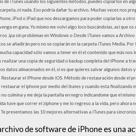
do de iTunes usando los siguientes métodos, puedes copiarlos en algú
 carpeta, ni nada. Eso podría dañar tu archivo. Muchas veces nos p
iPhone, iPod o iPad que nos descargamos para poder copiarlas a otro
venga en gana. Yo mismo me volví algo loco buscándolas, así que os d
cheros .ipa sin problemas en Windows o Desde iTunes vamos a Archivo 
os se añadirán pero no se copiarán en la carpeta iTunes Media. Por l
mucha capacidad sólo vamos a tener en él el contenido que más nos int
 realizar una copia de seguridad o backup completa del iPhone a trav
los datos almacenados en él, si es que quieres salvar algunos datos y
. Restaurar el iPhone desde iOS. Método de restauración desde el 
restaurar el iphone por medio del itunes y cuando esta finalizando 
e no culmina y me deja la pantalla en negro indicandome que el mismo
ida tuve que correr el ziphone y me lo regreso a la vida, pero ahora n
Te presentamos las 10 mejores alternativas a iTunes para sincroniz
rchivo de software de iPhone es una ac