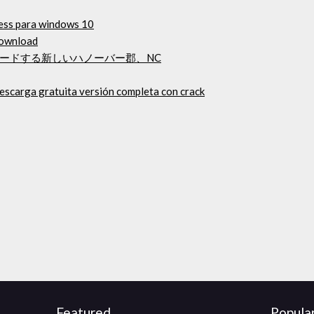
ess para windows 10
download
ードする新しいハノーバー郡、NC
descarga gratuita versión completa con crack
Featured
Popula