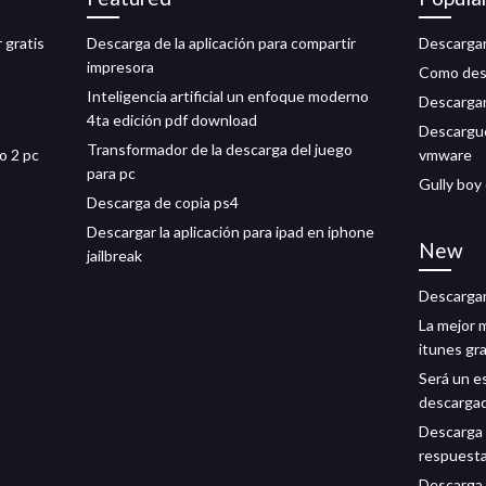
 gratis
Descarga de la aplicación para compartir
Descargar
impresora
Como desc
Inteligencia artificial un enfoque moderno
Descargar
4ta edición pdf download
Descargue
Transformador de la descarga del juego
o 2 pc
vmware
para pc
Gully boy
Descarga de copia ps4
Descargar la aplicación para ipad en iphone
New
jailbreak
Descargar
La mejor 
itunes gra
Será un e
descarga
Descarga 
respuest
Descarga 