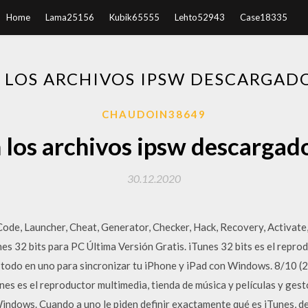
Home
Lama25156
Kubik65555
Lehto52943
Case18335
 LOS ARCHIVOS IPSW DESCARGADO
CHAUDOIN38649
 los archivos ipsw descargado
30.12.2020
 Code, Launcher, Cheat, Generator, Checker, Hack, Recovery, Activate
s 32 bits para PC Última Versión Gratis. iTunes 32 bits es el repro
s todo en uno para sincronizar tu iPhone y iPad con Windows. 8/10 (
nes es el reproductor multimedia, tienda de música y películas y ges
Windows. Cuando a uno le piden definir exactamente qué es iTunes, d