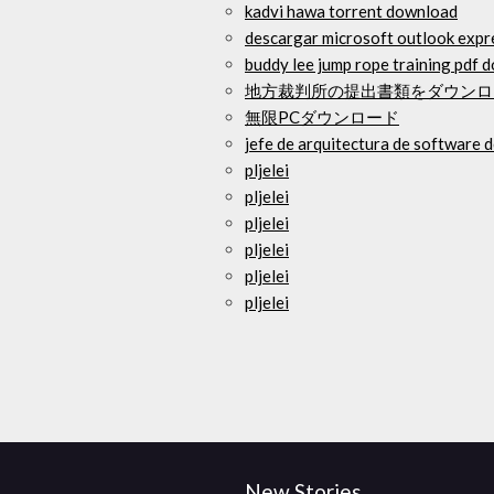
kadvi hawa torrent download
descargar microsoft outlook expr
buddy lee jump rope training pdf 
地方裁判所の提出書類をダウンロ
無限PCダウンロード
jefe de arquitectura de software 
pljelei
pljelei
pljelei
pljelei
pljelei
pljelei
New Stories