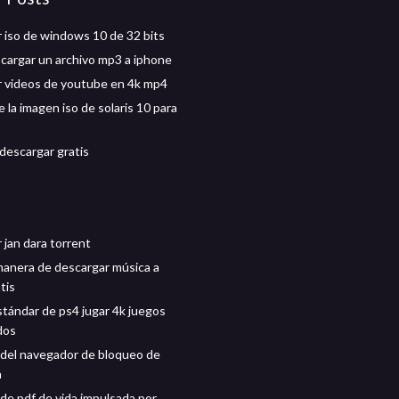
 iso de windows 10 de 32 bits
argar un archivo mp3 a iphone
 videos de youtube en 4k mp4
 la imagen iso de solaris 10 para
 descargar gratis
 jan dara torrent
manera de descargar música a
tis
stándar de ps4 jugar 4k juegos
dos
del navegador de bloqueo de
a
de pdf de vida impulsada por