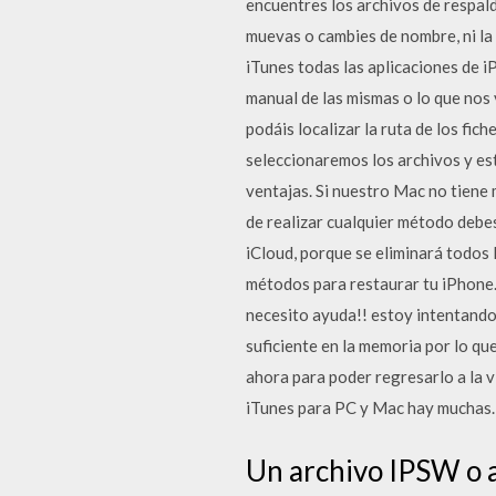
encuentres los archivos de respal
muevas o cambies de nombre, ni la
iTunes todas las aplicaciones de 
manual de las mismas o lo que nos 
podáis localizar la ruta de los fi
seleccionaremos los archivos y est
ventajas. Si nuestro Mac no tiene 
de realizar cualquier método debes
iCloud, porque se eliminará todos 
métodos para restaurar tu iPhone
necesito ayuda!! estoy intentando 
suficiente en la memoria por lo qu
ahora para poder regresarlo a la v
iTunes para PC y Mac hay muchas. 
Un archivo IPSW o a