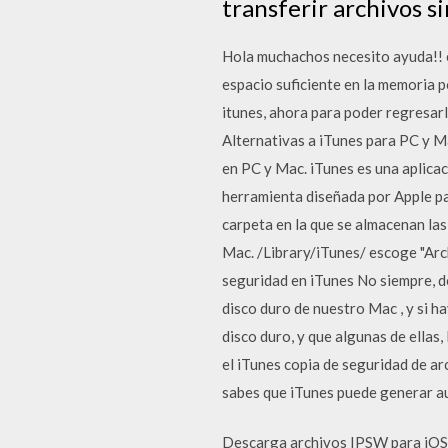
transferir archivos s
Hola muchachos necesito ayuda!! e
espacio suficiente en la memoria p
itunes, ahora para poder regresarlo
Alternativas a iTunes para PC y M
en PC y Mac. iTunes es una aplica
herramienta diseñada por Apple pa
carpeta en la que se almacenan la
Mac.
/Library/iTunes/ escoge "Arc
seguridad en iTunes No siempre, d
disco duro de nuestro Mac , y si h
disco duro, y que algunas de ellas
el iTunes copia de seguridad de ar
sabes que iTunes puede generar au
Descarga archivos IPSW para iOS [