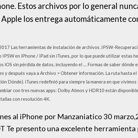
one. Estos archivos por lo general nunca
ue Apple los entrega automáticamente co
7 Las herramientas de instalación de archivos .IPSW-Recuperació
o IPSW en iPhone / iPad sin iTunes, por lo que puede utilizar estas h
vos iOS sin pérdida de datos, incluyendo el … Formas de saber dónde 
es y después vaya a Archivo > Obtener información. La ruta hasta el 
ión Dónde). iTunes redefinió para siempre la manera en que vivimos la
cambiar con tres nuevas apps: Dolby Atmos y HDR10 están disponibl
tallas con resolución 4K.
Tunes al iPhone por Manzaniatico 30 marzo
T Te presento una excelente herramienta 