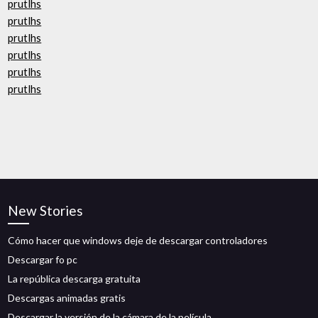
prutlhs
prutlhs
prutlhs
prutlhs
prutlhs
prutlhs
New Stories
Cómo hacer que windows deje de descargar controladores
Descargar fo pc
La república descarga gratuita
Descargas animadas gratis
Descargar la versión de la cámara de la película