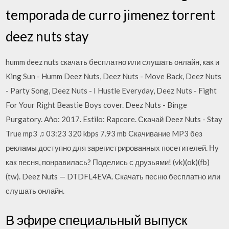
temporada de curro jimenez torrent
deez nuts stay
humm deez nuts cкачать бесплатно или слушать онлайн, как и
King Sun - Humm Deez Nuts, Deez Nuts - Move Back, Deez Nuts
- Party Song, Deez Nuts - I Hustle Everyday, Deez Nuts - Fight
For Your Right Beastie Boys cover. Deez Nuts - Binge
Purgatory. Año: 2017. Estilo: Rapcore. Скачай Deez Nuts - Stay
True mp3 ♫ 03:23 320 kbps 7.93 mb Скачивание MP3 без
рекламы доступно для зарегистрированных посетителей. Ну
как песня, понравилась? Поделись с друзьями! (vk)(ok)(fb)
(tw). Deez Nuts — DTDFL4EVA. Скачать песню бесплатно или
слушать онлайн.
В эфире специальный выпуск