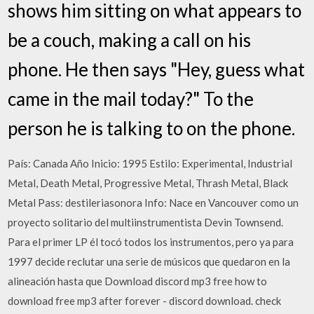
shows him sitting on what appears to
be a couch, making a call on his
phone. He then says "Hey, guess what
came in the mail today?" To the
person he is talking to on the phone.
País: Canada Año Inicio: 1995 Estilo: Experimental, Industrial
Metal, Death Metal, Progressive Metal, Thrash Metal, Black
Metal Pass: destileriasonora Info: Nace en Vancouver como un
proyecto solitario del multiinstrumentista Devin Townsend.
Para el primer LP él tocó todos los instrumentos, pero ya para
1997 decide reclutar una serie de músicos que quedaron en la
alineación hasta que Download discord mp3 free how to
download free mp3 after forever - discord download. check