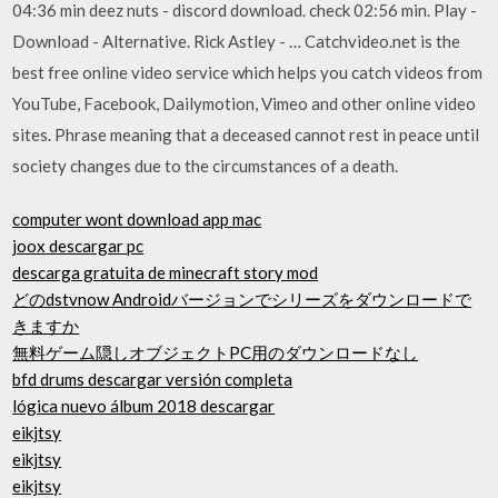
04:36 min deez nuts - discord download. check 02:56 min. Play -
Download - Alternative. Rick Astley - … Catchvideo.net is the
best free online video service which helps you catch videos from
YouTube, Facebook, Dailymotion, Vimeo and other online video
sites. Phrase meaning that a deceased cannot rest in peace until
society changes due to the circumstances of a death.
computer wont download app mac
joox descargar pc
descarga gratuita de minecraft story mod
どのdstvnow Androidバージョンでシリーズをダウンロードで
きますか
無料ゲーム隠しオブジェクトPC用のダウンロードなし
bfd drums descargar versión completa
lógica nuevo álbum 2018 descargar
eikjtsy
eikjtsy
eikjtsy