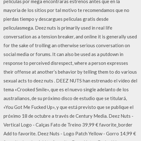
peliculas por mega encontraras estrenos antes que en la
mayoria de los sitios por tal motivo te recomendamos que no
pierdas tiempo y descargues peliculas gratis desde
peliculasmega. Deez nuts is primarily used in real life
conversation as a tension breaker, and online it is generally used
for the sake of trolling an otherwise serious conversation on
social media or forums. It can also be used as a putdown in
response to perceived disrespect, where a person expresses
their offense at another’s behavior by telling them to do various
sexual acts to deez nuts . DEEZ NUTS han estrenado el vídeo del
tema «Crooked Smile», que es el nuevo single adelanto de los
australianos, de su próximo disco de estudio que se titulará,
«You Got Me Fucked Up», y que está previsto que se publique el
próximo 18 de octubre a través de Century Media. Deez Nuts -
Vertical Logo - Calças Fato de Treino 39,99 € favorite_border
Add to favorite. Deez Nuts - Logo Patch Yellow - Gorro 14,99 €