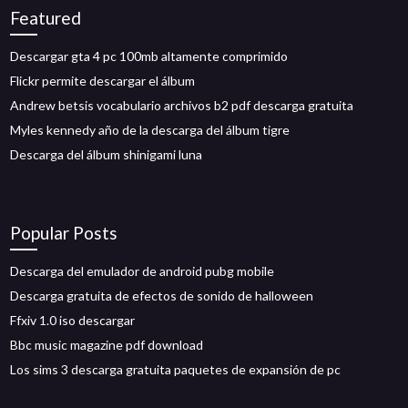
Featured
Descargar gta 4 pc 100mb altamente comprimido
Flickr permite descargar el álbum
Andrew betsis vocabulario archivos b2 pdf descarga gratuita
Myles kennedy año de la descarga del álbum tigre
Descarga del álbum shinigami luna
Popular Posts
Descarga del emulador de android pubg mobile
Descarga gratuita de efectos de sonido de halloween
Ffxiv 1.0 iso descargar
Bbc music magazine pdf download
Los sims 3 descarga gratuita paquetes de expansión de pc