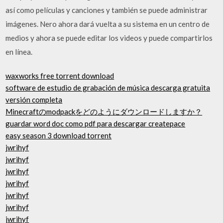
así como películas y canciones y también se puede administrar
imágenes. Nero ahora dará vuelta a su sistema en un centro de
medios y ahora se puede editar los videos y puede compartirlos
en línea.
waxworks free torrent download
software de estudio de grabación de música descarga gratuita
versión completa
Minecraftのmodpackをどのようにダウンロードしますか？
guardar word doc como pdf para descargar createpace
easy season 3 download torrent
jwrihyf
jwrihyf
jwrihyf
jwrihyf
jwrihyf
jwrihyf
jwrihyf