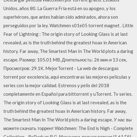
Unidos, años 80. La Guerra Fría está en su apogeo, y los
superhéroes, que antes habían sido admirados, ahora son
perseguidos por la ley. Watchmen s01e05 torrent magnet . Little
Fear of Lightning : The origin story of Looking Glass is at last
revealed, as is the truth behind the greatest hoax in American
history. Far away, The Smartest Man In The World plots a daring
escape. Размер: 105.01 MB, Длительность: 26 мин и 13 сек,
Просмотров: 29.1K. MejorTorrent - La web de descargas
torrent por excelencia, aqui encontraras las mejores peliculas y
series con la mejor calidad. Estrenos y pelis del 2018
completamente en Español para bittorrent y uTorrent. Tv series.
The origin story of Looking Glass is at last revealed, as is the
truth behind the greatest hoax in American history. Far away,
The Smartest Man In The World plots a daring escape. У нас вы
можете скачать торрент Watchmen: The End is Nigh - Complete
Collection - RePack от R.G. Механики, полная версия (1.61 Гб)