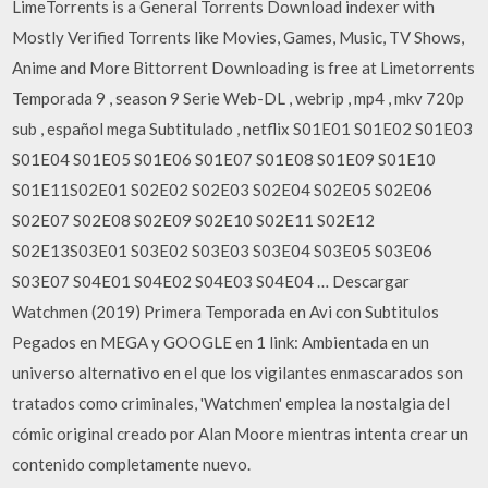
LimeTorrents is a General Torrents Download indexer with
Mostly Verified Torrents like Movies, Games, Music, TV Shows,
Anime and More Bittorrent Downloading is free at Limetorrents
Temporada 9 , season 9 Serie Web-DL , webrip , mp4 , mkv 720p
sub , español mega Subtitulado , netflix S01E01 S01E02 S01E03
S01E04 S01E05 S01E06 S01E07 S01E08 S01E09 S01E10
S01E11S02E01 S02E02 S02E03 S02E04 S02E05 S02E06
S02E07 S02E08 S02E09 S02E10 S02E11 S02E12
S02E13S03E01 S03E02 S03E03 S03E04 S03E05 S03E06
S03E07 S04E01 S04E02 S04E03 S04E04 … Descargar
Watchmen (2019) Primera Temporada en Avi con Subtitulos
Pegados en MEGA y GOOGLE en 1 link: Ambientada en un
universo alternativo en el que los vigilantes enmascarados son
tratados como criminales, 'Watchmen' emplea la nostalgia del
cómic original creado por Alan Moore mientras intenta crear un
contenido completamente nuevo.