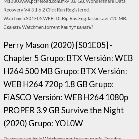
M1080.www.pctreload.com.mkv 3.8 GB. Wondershare Data
Recovery V4 3 1 6 2 Click Run Registered.
Watchmen.S01E05.WEB-DLRip.Rus.Eng.Jaskier.avi 720 MB.
Скачать Watchmen.torrent Как тут качать?
Perry Mason (2020) [S01E05] -
Chapter 5 Grupo: BTX Versión: WEB
H264 500 MB Grupo: BTX Versión:
WEB H264 720p 1.8 GB Grupo:
FiASCO Versión: WEB H264 1080p
PROPER 3.9 GB Survive the Night
(2020) Grupo: YOL0W
Descargar pelicula Watchmen por torrent gratis. Estados