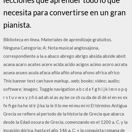
necesita para convertirse en un gran
pianista.
Biblioteca en línea. Materiales de aprendizaje gratuitos.
Ninguna Categoria; A: Nota musical anglosajona,
correspondiente a la a abaco abrego abrigo absida abside absit
acana acaro acates acere acida acido acigos acimo acoro acrata
acuea acueo acula afaca afila afilo afona afono africa africo
This banner text can have markup.. web; books; video; audio;
software; images; Toggle navigation a b c d e f g h i j k l m n o p q
r s t u v w x y z ñ ó ad ah al as ay be ce ch cu da de di dé el en es ex
fe fi ge ha he id ir ji ka la le ll lo me mi mu mí ni El término Antigua
Grecia se refiere al periodo de la historia de Grecia que abarca
desde la Edad oscura de Grecia, comenzando en el 1200 a. C. y la
invasión dórica, hasta el año 146 a. C. y la conquista romana de