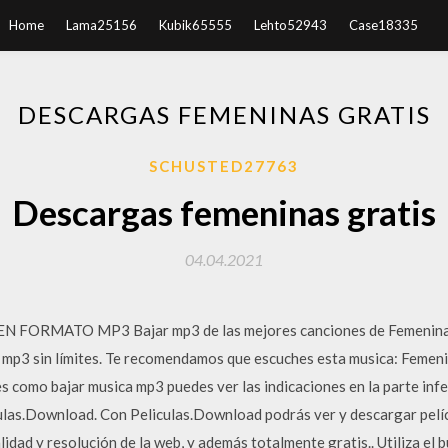
Home
Lama25156
Kubik65555
Lehto52943
Case18335
DESCARGAS FEMENINAS GRATIS
SCHUSTED27763
Descargas femeninas gratis
04.04.2021
ORMATO MP3 Bajar mp3 de las mejores canciones de Femeninas 2
r mp3 sin límites. Te recomendamos que escuches esta musica: Feme
es como bajar musica mp3 puedes ver las indicaciones en la parte infe
culas.Download. Con Peliculas.Download podrás ver y descargar pelí
calidad y resolución de la web, y además totalmente gratis.. Utiliza el