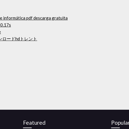
 e informática pdf descarga gratuita
.0.17s
e
ダウンロードhdトレント
Featured
Popula