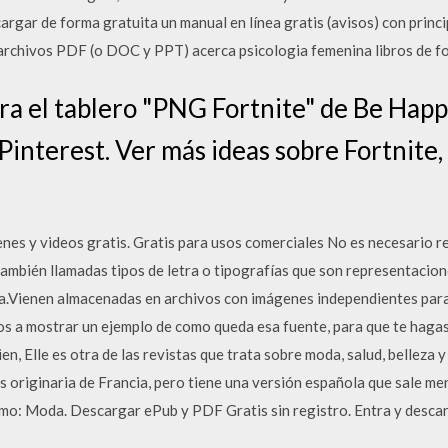
rgar de forma gratuita un manual en línea gratis (avisos) con princ
rchivos PDF (o DOC y PPT) acerca psicologia femenina libros de fo
ra el tablero "PNG Fortnite" de Be Hap
Pinterest. Ver más ideas sobre Fortnite
nes y videos gratis. Gratis para usos comerciales No es necesario 
también llamadas tipos de letra o tipografías que son representacion
a.Vienen almacenadas en archivos con imágenes independientes para 
s a mostrar un ejemplo de como queda esa fuente, para que te hagas
en, Elle es otra de las revistas que trata sobre moda, salud, belleza
Es originaria de Francia, pero tiene una versión española que sale m
o: Moda. Descargar ePub y PDF Gratis sin registro. Entra y descarga 