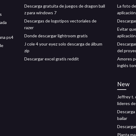
Descarga gratuita de juegos de dragon ball
La foto d
z para windows 7
aplicación
s
Descargas de logotipos vectoriales de
Descargan
rada
razer
Evitar qu
Donde descargar lightroom gratis
aplicación
una ps4
J cole 4 your eyez solo descarga de álbum
Descargar
de
zip
del proye
Descargar excel gratis reddit
Amores pe
inglés tor
New
Jeffrey t.
líderes de
Descarga g
bailar
Descargar
Planta ma