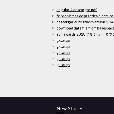
angular 4 descargar pdf
fe problemas de práctica eléctrica
descargar euro truck versión 1.34
download data file from basespac
avn awards 2018フルショー
gktatqa
gktatqa
gktatqa
gktatqa
gktatqa
New Stories