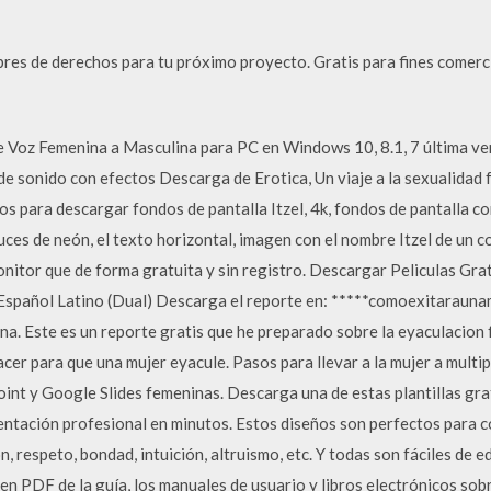
bres de derechos para tu próximo proyecto. Gratis para fines comerci
e Voz Femenina a Masculina para PC en Windows 10, 8.1, 7 última ve
 de sonido con efectos Descarga de Erotica, Un viaje a la sexualidad
s para descargar fondos de pantalla Itzel, 4k, fondos de pantalla c
uces de neón, el texto horizontal, imagen con el nombre Itzel de un 
monitor que de forma gratuita y sin registro. Descargar Peliculas G
Español Latino (Dual) Descarga el reporte en: *****comoexitarauna
na. Este es un reporte gratis que he preparado sobre la eyaculacio
er para que una mujer eyacule. Pasos para llevar a la mujer a mult
oint y Google Slides femeninas. Descarga una de estas plantillas gr
entación profesional en minutos. Estos diseños son perfectos para 
, respeto, bondad, intuición, altruismo, etc. Y todas son fáciles de 
n PDF de la guía, los manuales de usuario y libros electrónicos sobr