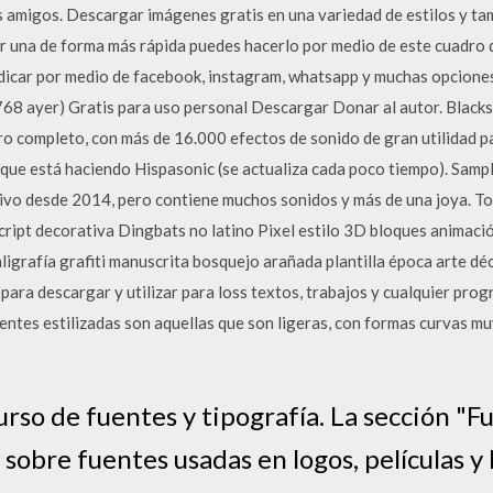
s amigos. Descargar imágenes gratis en una variedad de estilos y ta
rar una de forma más rápida puedes hacerlo por medio de este cuadro
icar por medio de facebook, instagram, whatsapp y muchas opcione
68 ayer) Gratis para uso personal Descargar Donar al autor. Blacks
 completo, con más de 16.000 efectos de sonido de gran utilidad para
 que está haciendo Hispasonic (se actualiza cada poco tiempo). Samp
tivo desde 2014, pero contiene muchos sonidos y más de una joya. T
 Script decorativa Dingbats no latino Pixel estilo 3D bloques animaci
ligrafía grafiti manuscrita bosquejo arañada plantilla época arte dé
as para descargar y utilizar para loss textos, trabajos y cualquier p
uentes estilizadas son aquellas que son ligeras, con formas curvas mu
rso de fuentes y tipografía. La sección "F
sobre fuentes usadas en logos, películas y 