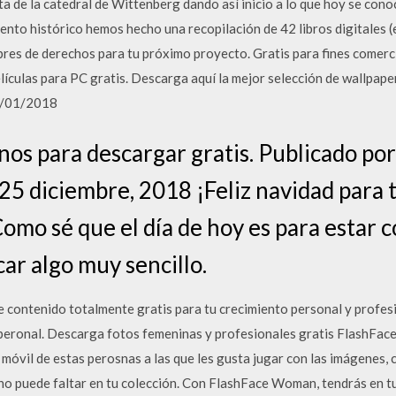
rta de la catedral de Wittenberg dando así inicio a lo que hoy se co
ento histórico hemos hecho una recopilación de 42 libros digitales 
bres de derechos para tu próximo proyecto. Gratis para fines comerci
culas para PC gratis. Descarga aquí la mejor selección de wallpapers
27/01/2018
nos para descargar gratis. Publicado po
25 diciembre, 2018 ¡Feliz navidad para 
omo sé que el día de hoy es para estar co
car algo muy sencillo.
e contenido totalmente gratis para tu crecimiento personal y profes
 peronal. Descarga fotos femeninas y profesionales gratis FlashFac
 móvil de estas perosnas a las que les gusta jugar con las imágenes, cr
 no puede faltar en tu colección. Con FlashFace Woman, tendrás en tu