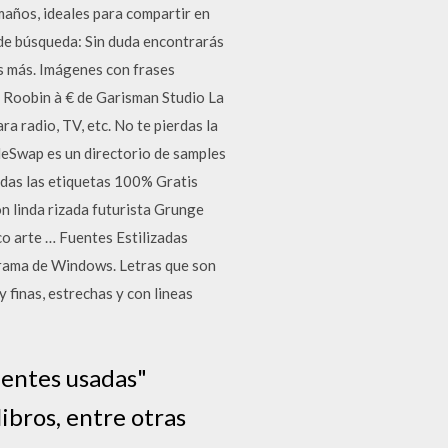
maños, ideales para compartir en
 de búsqueda: Sin duda encontrarás
s más. Imágenes con frases
 Roobin à € de Garisman Studio La
 radio, TV, etc. No te pierdas la
leSwap es un directorio de samples
odas las etiquetas 100% Gratis
ón linda rizada futurista Grunge
co arte … Fuentes Estilizadas
rograma de Windows. Letras que son
y finas, estrechas y con lineas
uentes usadas"
libros, entre otras