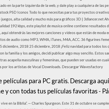
do en la parte izquierda de la web, y dale play a cualquiera de las p
 stock PSD Iconos Todo lo que necesitas para tus proyectos creativ
de juegos, alta calidad y mucho más para gráficos 3D | 3dlancer.net 
calidad 192 kbps, este playlist de musica online contiene resultados
, aquí obtendrás las mejores canciones y videos que están de moda e
tos de audio como MP3, WMA, iTunes, M4A, ACC. 36 figurines femen
 diciembre, 2018 25 diciembre, 2018 ¡Feliz navidad para todos los
con la familia y los amigos, decidí publicar algo muy sencillo. Estos 
stras acapella masculinas y femeninas, que pueden ser usadas en cual
as por los artistas de Vocal Downloads. Descargar Wavesfactory
 películas para PC gratis. Descarga aquí
e y con todas tus películas favoritas - Pá
 vive en la Biblia”. — Charles Spurgeon. Este 31 de octubre se cump