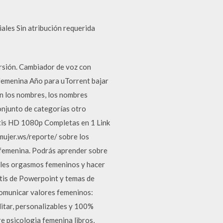
ales Sin atribución requerida
rsión. Cambiador de voz con
 femenina Año para uTorrent bajar
on los nombres, los nombres
conjunto de categorías otro
ratis HD 1080p Completas en 1 Link
mujer.ws/reporte/ sobre los
n femenina. Podrás aprender sobre
iples orgasmos femeninos y hacer
atis de Powerpoint y temas de
comunicar valores femeninos:
editar, personalizables y 100%
e psicologia femenina libros,