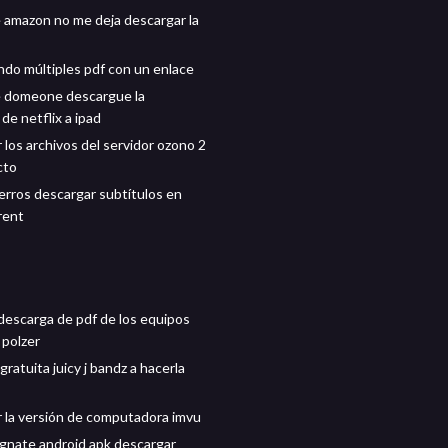
e amazon no me deja descargar la
do múltiples pdf con un enlace
e domeone descargue la
 de netflix a ipad
 los archivos del servidor ozono 2
cto
rros descargar subtítulos en
rent
 descarga de pdf de los equipos
 polzer
ratuita juicy j bandz a hacerla
 la versión de computadora imvu
gnate android apk descargar