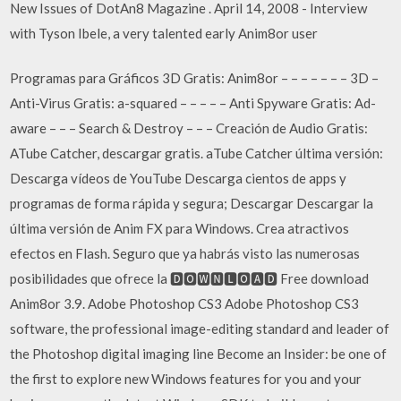
New Issues of DotAn8 Magazine . April 14, 2008 - Interview
with Tyson Ibele, a very talented early Anim8or user
Programas para Gráficos 3D Gratis: Anim8or – – – – – – – 3D –
Anti-Virus Gratis: a-squared – – – – – Anti Spyware Gratis: Ad-
aware – – – Search & Destroy – – – Creación de Audio Gratis:
ATube Catcher, descargar gratis. aTube Catcher última versión:
Descarga vídeos de YouTube Descarga cientos de apps y
programas de forma rápida y segura; Descargar Descargar la
última versión de Anim FX para Windows. Crea atractivos
efectos en Flash. Seguro que ya habrás visto las numerosas
posibilidades que ofrece la 🅳🅾🆆🅽🅻🅾🅰🅳 Free download
Anim8or 3.9. Adobe Photoshop CS3 Adobe Photoshop CS3
software, the professional image-editing standard and leader of
the Photoshop digital imaging line Become an Insider: be one of
the first to explore new Windows features for you and your